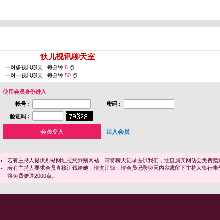
您即将进入 [
狄儿视讯聊天室
]
一对多视讯聊天 : 每分钟
8
点
一对一视讯聊天 : 每分钟
50
点
使用会员身份进入
帐号 :
密码 :
验证码 :
加入会员
若有主持人提供别站网址拉您到别网站，请将聊天记录提供我们，经查属实网站会免费赠送
若有主持人要求会员直接汇钱给她，请勿汇钱，请会员记录聊天内容或留下主持人银行帐
将免费赠送2000点。