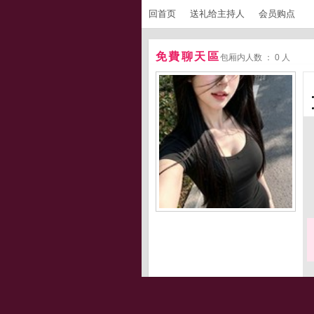
回首页
送礼给主持人
会员购点
免費聊天區
包厢内人数 ： 0 人