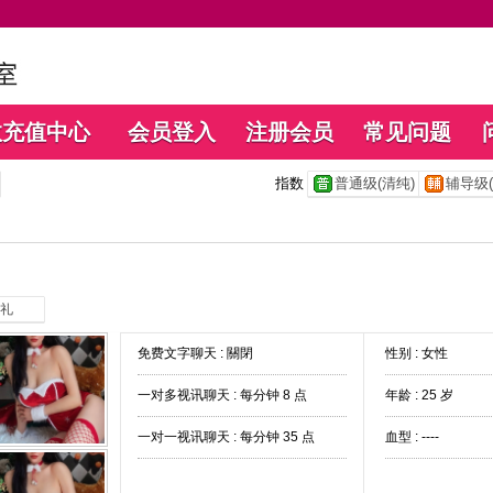
数充值中心
会员登入
注册会员
常见问题
指数
普通级(清纯)
辅导级(
礼
免费文字聊天 :
關閉
性别 : 女性
一对多视讯聊天 :
每分钟 8 点
年龄 : 25 岁
一对一视讯聊天 :
每分钟 35 点
血型 : ----