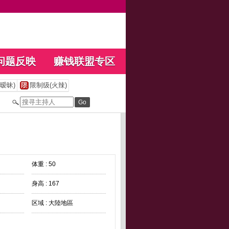
问题反映
赚钱联盟专区
暧昧)
限制级(火辣)
体重 : 50
身高 : 167
区域 : 大陸地區