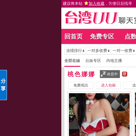
建议将本站
加入收藏
，方便日后找寻
回首页
免费专区
点
业绩排行
一对多收费
一对一收费
全部在線
台妹专区
內地主播
桃色娜娜
休息中
免費視訊
进入包厢
送