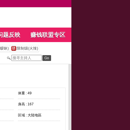
问题反映
赚钱联盟专区
暧昧)
限制级(火辣)
体重 : 49
身高 : 167
区域 : 大陸地區