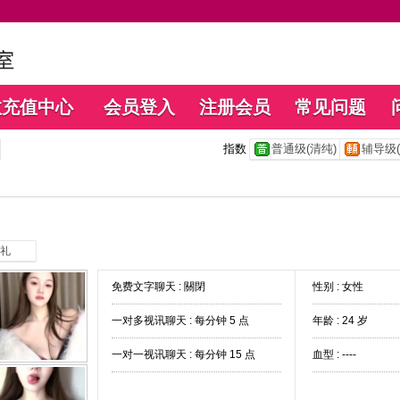
数充值中心
会员登入
注册会员
常见问题
指数
普通级(清纯)
辅导级(
礼
免费文字聊天 :
關閉
性别 : 女性
一对多视讯聊天 :
每分钟 5 点
年龄 : 24 岁
一对一视讯聊天 :
每分钟 15 点
血型 : ----