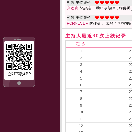
相貌 平均评价 :
合欢喜
的評論： 乖巧萌萌噠，很優秀
相貌 平均评价 :
FORNEVER
的評論： 太騷了 非常聽
主持人最近30次上线记录
项 次
1
2
2
2
3
2
4
2
立即下载APP
5
2
6
2
7
2
8
2
9
2
10
2
11
2
12
2