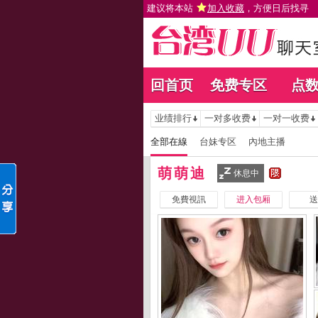
建议将本站
加入收藏
，方便日后找寻
回首页
免费专区
点
业绩排行
一对多收费
一对一收费
全部在線
台妹专区
內地主播
萌萌迪
休息中
免費視訊
进入包厢
送